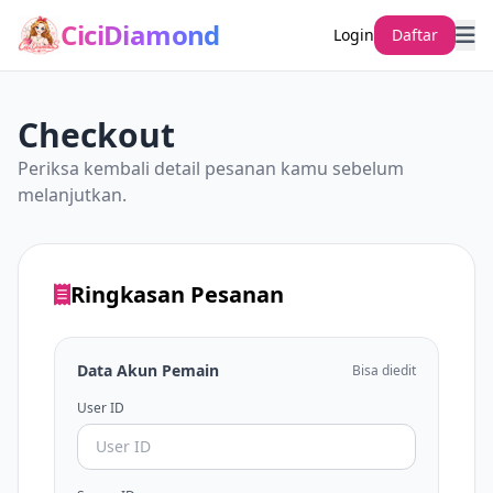
CiciDiamond
Login
Daftar
Checkout
Periksa kembali detail pesanan kamu sebelum
melanjutkan.
Ringkasan Pesanan
Data Akun Pemain
Bisa diedit
User ID