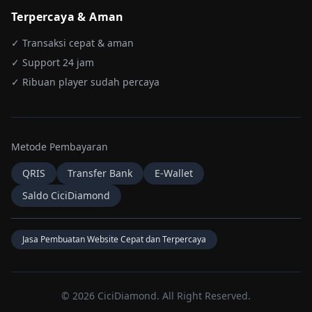
Terpercaya & Aman
✓ Transaksi cepat & aman
✓ Support 24 jam
✓ Ribuan player sudah percaya
Metode Pembayaran
QRIS
Transfer Bank
E-Wallet
Saldo CiciDiamond
Jasa Pembuatan Website Cepat dan Terpercaya
© 2026 CiciDiamond. All Right Reserved.