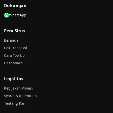
Dukungan
WhatsApp
Peta Situs
Beranda
Cek Transaksi
Cara Top Up
Dashboard
Legalitas
Kebijakan Privasi
Syarat & Ketentuan
Tentang Kami