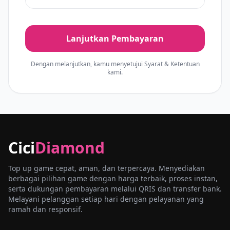
Lanjutkan Pembayaran
Dengan melanjutkan, kamu menyetujui Syarat & Ketentuan
kami.
Cici
Diamond
Top up game cepat, aman, dan terpercaya. Menyediakan
berbagai pilihan game dengan harga terbaik, proses instan,
serta dukungan pembayaran melalui QRIS dan transfer bank.
Melayani pelanggan setiap hari dengan pelayanan yang
ramah dan responsif.