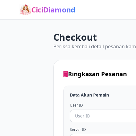
CiciDiamond
Checkout
Periksa kembali detail pesanan ka
Ringkasan Pesanan
Data Akun Pemain
User ID
Server ID