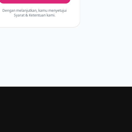
Dengan melanjutkan, kamu menyetujui
Syarat & Ketentuan kami.