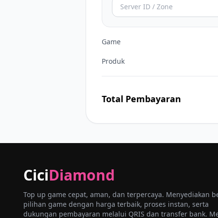
Game
Produk
Total Pembayaran
Cici
Diamond
Top up game cepat, aman, dan terpercaya. Menyediakan b
pilihan game dengan harga terbaik, proses instan, serta
dukungan pembayaran melalui QRIS dan transfer bank. Me