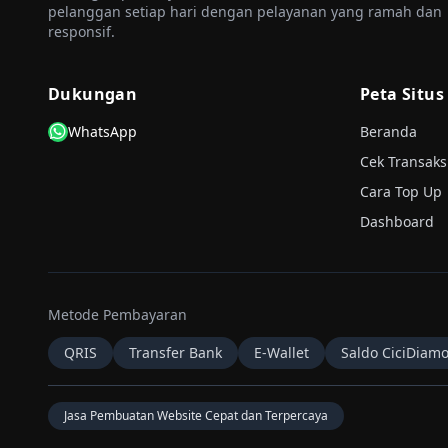
pelanggan setiap hari dengan pelayanan yang ramah dan
responsif.
Dukungan
Peta Situs
WhatsApp
Beranda
Cek Transaks
Cara Top Up
Dashboard
Metode Pembayaran
QRIS
Transfer Bank
E-Wallet
Saldo CiciDiam
Jasa Pembuatan Website Cepat dan Terpercaya