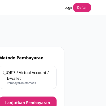
Login
Daftar
Metode Pembayaran
QRIS / Virtual Account /
E-wallet
Pembayaran otomatis
Lanjutkan Pembayaran