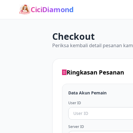
CiciDiamond
Checkout
Periksa kembali detail pesanan ka
Ringkasan Pesanan
Data Akun Pemain
User ID
Server ID