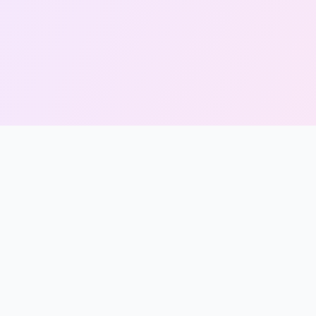
erbagai
layani