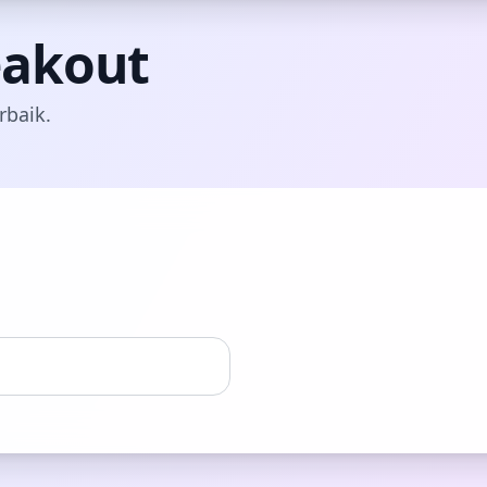
eakout
rbaik.