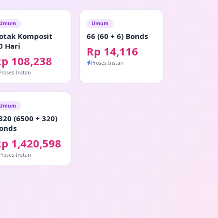
Umum
Umum
otak Komposit
66 (60 + 6) Bonds
0 Hari
Rp 14,116
Rp 108,238
Proses Instan
Proses Instan
Umum
820 (6500 + 320)
onds
p 1,420,598
Proses Instan