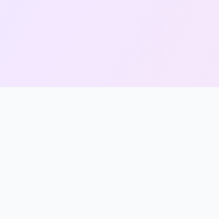
Cici
Diamond
Top up game cepat, aman, dan terpercaya. Menyediakan b
pilihan game dengan harga terbaik, proses instan, serta
dukungan pembayaran melalui QRIS dan transfer bank. Me
pelanggan setiap hari dengan pelayanan yang ramah dan
responsif.