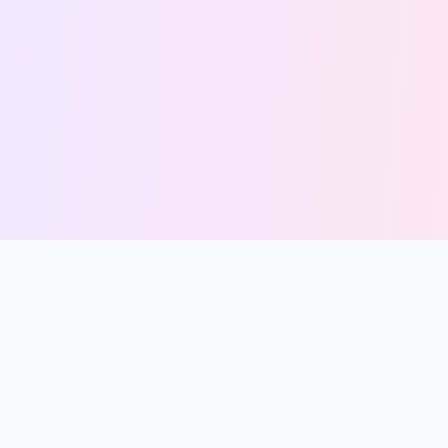
Cici
Diamond
Top up game cepat, aman, dan terpercaya. Menyediakan
berbagai pilihan game dengan harga terbaik, proses instan,